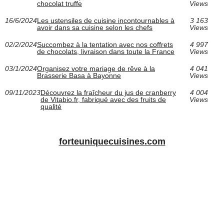
chocolat truffe
Views
16/6/2024
Les ustensiles de cuisine incontournables à
3 163
avoir dans sa cuisine selon les chefs
Views
02/2/2024
Succombez à la tentation avec nos coffrets
4 997
de chocolats, livraison dans toute la France
Views
03/1/2024
Organisez votre mariage de rêve à la
4 041
Brasserie Basa à Bayonne
Views
09/11/2023
Découvrez la fraîcheur du jus de cranberry
4 004
de Vitabio.fr, fabriqué avec des fruits de
Views
qualité
forteuniquecuisines.com