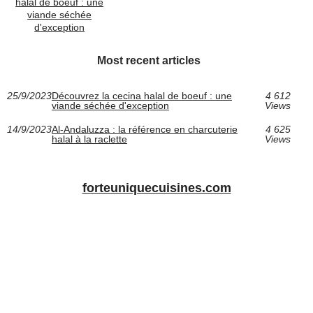
halal de boeuf : une
viande séchée
d'exception
Most recent articles
25/9/2023
Découvrez la cecina halal de boeuf : une
4 612
viande séchée d'exception
Views
14/9/2023
Al-Andaluzza : la référence en charcuterie
4 625
halal à la raclette
Views
forteuniquecuisines.com